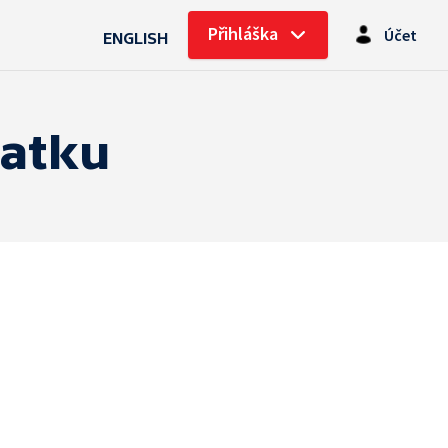
Přihláška
Účet
ENGLISH
latku