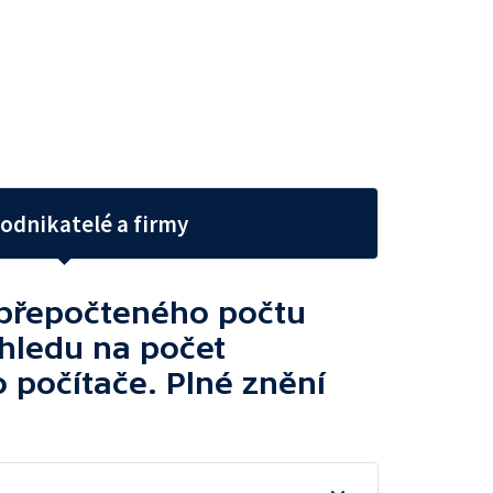
odnikatelé a firmy
e přepočteného počtu
hledu na počet
o počítače. Plné znění