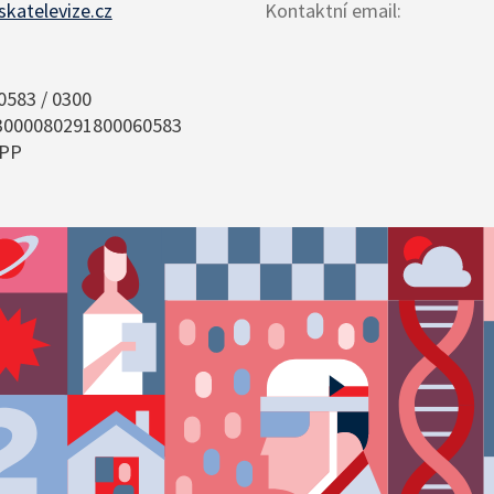
katelevize.cz
Kontaktní email
:
0583 / 0300
3000080291800060583
ZPP