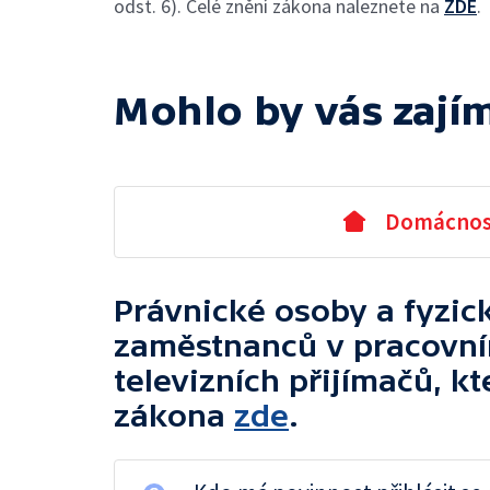
odst. 6). Celé znění zákona naleznete na
ZDE
.
Mohlo by vás zají
Domácnos
Právnické osoby a fyzic
zaměstnanců v pracovní
televizních přijímačů, k
zákona
zde
.