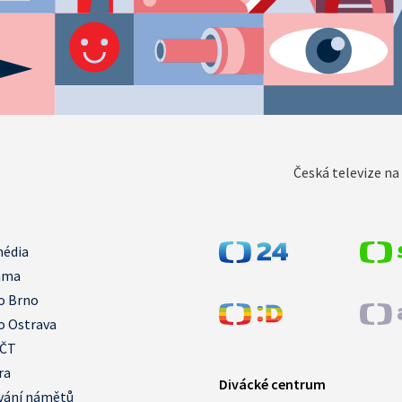
Česká televize na 
média
ama
o Brno
o Ostrava
 ČT
ra
Divácké centrum
vání námětů