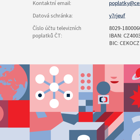
Kontaktní email
:
poplatky@ces
Datová schránka
:
y7rjeuf
Číslo účtu televizních
8029-180006
poplatků ČT
:
IBAN: CZ400
BIC: CEKOC