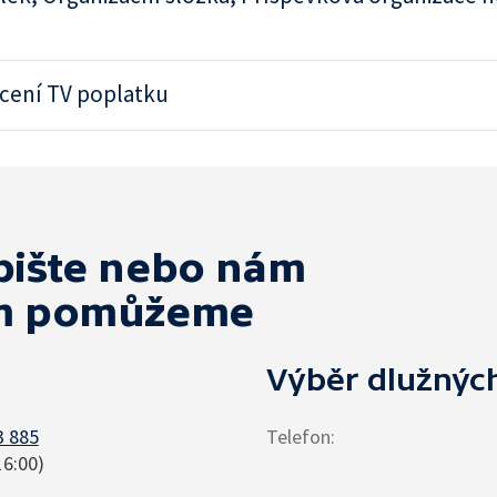
acení TV poplatku
apište nebo nám
vám pomůžeme
Výběr dlužnýc
3 885
Telefon
:
16:00)