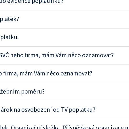
 do evidence poplatníků?
oplatek?
oplatku.
OSVČ nebo firma, mám Vám něco oznamovat?
o firma, mám Vám něco oznamovat?
služebním poměru?
 nárok na osvobození od TV poplatku?
k, Organizační složka, Příspěvková organizace ne