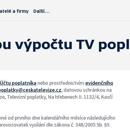
atelé a firmy
Další…
u výpočtu TV pop
Účtu poplatníka
nebo prostřednictvím
evidenčního
poplatky@ceskatelevize.cz
, datovou schránkou na
e, Televizní poplatky, Na hřebenech II. 1132/4, Kavčí
nné od prvního dne kalendářního měsíce následujícího
ovozovateli vysílání dle zákona č. 348/2005 Sb. §5