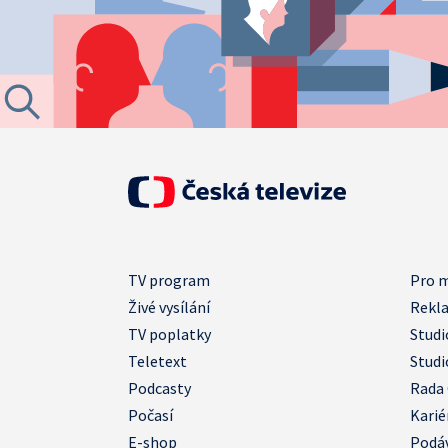
TV program
Pro 
Živé vysílání
Rekl
TV poplatky
Studi
Teletext
Studi
Podcasty
Rada
Počasí
Karié
E-shop
Podá