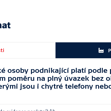
mat
ti
P
ké osoby podnikající platí podl
m poměru na plný úvazek bez o
terými jsou i chytré telefony neb