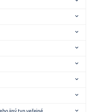
bo jiný typ veřejné