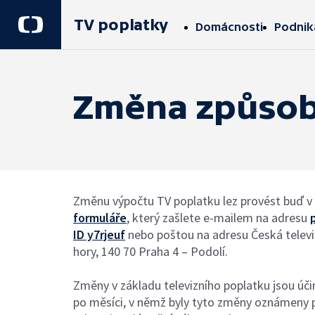
TV poplatky
Domácnosti
Podnik
Změna způsob
Změnu výpočtu TV poplatku lez provést buď v
formuláře
, který zašlete e‑mailem na adresu
ID y7rjeuf
nebo poštou na adresu Česká televiz
hory, 140 70 Praha 4 – Podolí.
Změny v základu televizního poplatku jsou úči
po měsíci, v němž byly tyto změny oznámeny pr