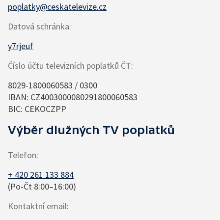
poplatky@ceskatelevize.cz
Datová schránka
:
y7rjeuf
Číslo účtu televizních poplatků ČT
:
8029-1800060583 / 0300
IBAN: CZ4003000080291800060583
BIC: CEKOCZPP
Výběr dlužných TV poplatků
Telefon
:
+ 420 261 133 884
(Po-Čt 8:00–16:00)
Kontaktní email
: